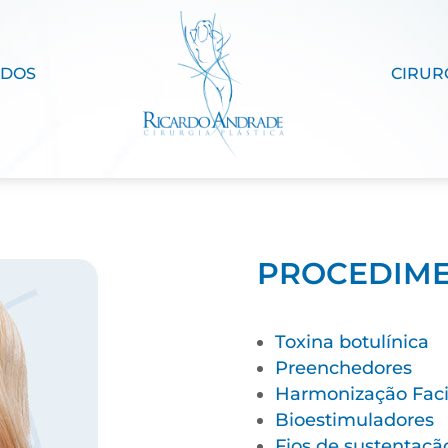
ADOS
CIRUR
PROCEDIM
Toxina botulínica
Preenchedores
Harmonização Faci
Bioestimuladores
Fios de sustentaçã